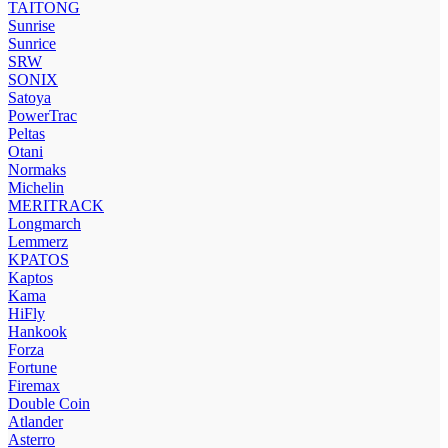
TAITONG
Sunrise
Sunrice
SRW
SONIX
Satoya
PowerTrac
Peltas
Otani
Normaks
Michelin
MERITRACK
Longmarch
Lemmerz
KPATOS
Kaptos
Kama
HiFly
Hankook
Forza
Fortune
Firemax
Double Coin
Atlander
Asterro