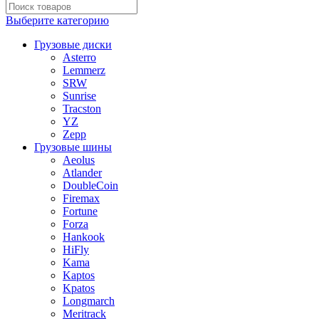
Выберите категорию
Грузовые диски
Asterro
Lemmerz
SRW
Sunrise
Tracston
YZ
Zepp
Грузовые шины
Aeolus
Atlander
DoubleCoin
Firemax
Fortune
Forza
Hankook
HiFly
Kama
Kaptos
Kpatos
Longmarch
Meritrack