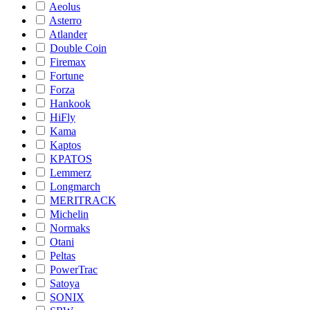
Aeolus
Asterro
Atlander
Double Coin
Firemax
Fortune
Forza
Hankook
HiFly
Kama
Kaptos
KPATOS
Lemmerz
Longmarch
MERITRACK
Michelin
Normaks
Otani
Peltas
PowerTrac
Satoya
SONIX