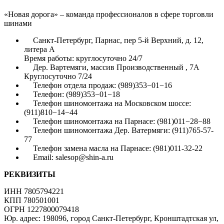
«Новая дорога» – команда профессионалов в сфере торговли
шинами
Санкт-Петербург, Парнас, пер 5-й Верхний, д. 12,
литера А
Время работы: круглосуточно 24/7
Дер. Вартемяги, массив Производственный , 7А
Круглосуточно 7/24
Телефон отдела продаж: (989)353−01−16
Телефон: (989)353−01−18
Телефон шиномонтажа на Московском шоссе:
(911)810−14−44
Телефон шиномонтажа на Парнасе: (981)011−28−88
Телефон шиномонтажа Дер. Ватермяги: (911)765-57-
77
Телефон замена масла на Парнасе: (981)011-32-22
Email: salesop@shin-a.ru
РЕКВИЗИТЫ
ИНН 7805794221
КПП 780501001
ОГРН 1227800079418
Юр. адрес: 198096, город Санкт-Петербург, Кронштадтская ул,