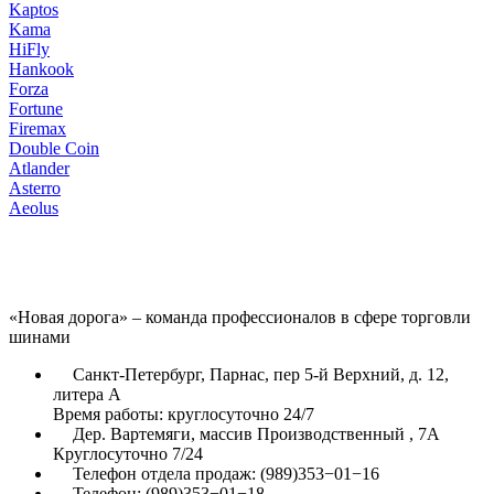
Kaptos
Kama
HiFly
Hankook
Forza
Fortune
Firemax
Double Coin
Atlander
Asterro
Aeolus
«Новая дорога» – команда профессионалов в сфере торговли
шинами
Санкт-Петербург, Парнас, пер 5-й Верхний, д. 12,
литера А
Время работы: круглосуточно 24/7
Дер. Вартемяги, массив Производственный , 7А
Круглосуточно 7/24
Телефон отдела продаж: (989)353−01−16
Телефон: (989)353−01−18