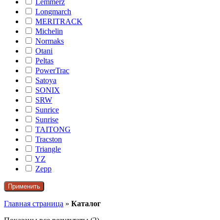
Lemmerz
Longmarch
MERITRACK
Michelin
Normaks
Otani
Peltas
PowerTrac
Satoya
SONIX
SRW
Sunrice
Sunrise
TAITONG
Tracston
Triangle
YZ
Zepp
Применить
Главная страница
»
Каталог
Сортировка: