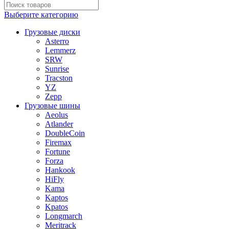
Выберите категорию
Грузовые диски
Asterro
Lemmerz
SRW
Sunrise
Tracston
YZ
Zepp
Грузовые шины
Aeolus
Atlander
DoubleCoin
Firemax
Fortune
Forza
Hankook
HiFly
Kama
Kaptos
Kpatos
Longmarch
Meritrack