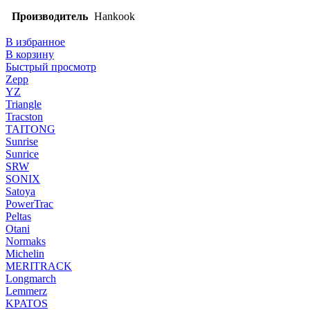
Производитель
Hankook
В избранное
В корзину
Быстрый просмотр
Zepp
YZ
Triangle
Tracston
TAITONG
Sunrise
Sunrice
SRW
SONIX
Satoya
PowerTrac
Peltas
Otani
Normaks
Michelin
MERITRACK
Longmarch
Lemmerz
KPATOS