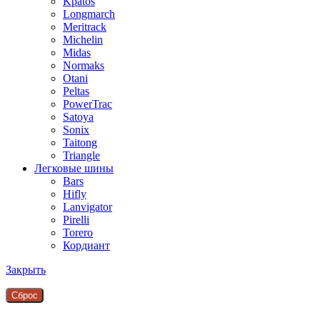
Kpatos
Longmarch
Meritrack
Michelin
Midas
Normaks
Otani
Peltas
PowerTrac
Satoya
Sonix
Taitong
Triangle
Легковые шины
Bars
Hifly
Lanvigator
Pirelli
Torero
Кордиант
Закрыть
Сброc