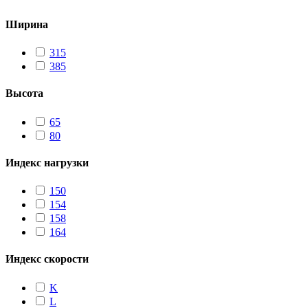
Ширина
315
385
Высота
65
80
Индекс нагрузки
150
154
158
164
Индекс скорости
K
L