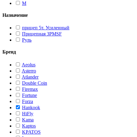
M
Назначение
прицеп 5т. Усиленный
Прицепная 3PMSF
Руль
Бренд
Aeolus
Asterro
Atlander
Double Coin
Firemax
Fortune
Forza
Hankook
HiFly
Kama
Kaptos
KPATOS