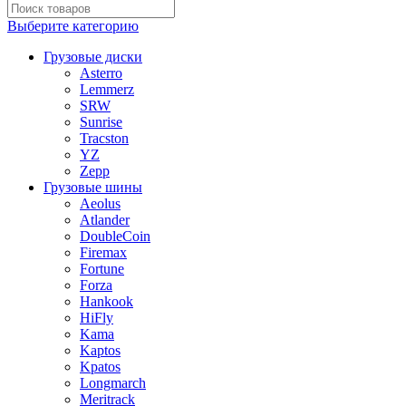
Выберите категорию
Грузовые диски
Asterro
Lemmerz
SRW
Sunrise
Tracston
YZ
Zepp
Грузовые шины
Aeolus
Atlander
DoubleCoin
Firemax
Fortune
Forza
Hankook
HiFly
Kama
Kaptos
Kpatos
Longmarch
Meritrack