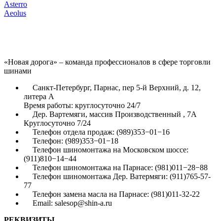
Asterro
Aeolus
«Новая дорога» – команда профессионалов в сфере торговли
шинами
Санкт-Петербург, Парнас, пер 5-й Верхний, д. 12,
литера А
Время работы: круглосуточно 24/7
Дер. Вартемяги, массив Производственный , 7А
Круглосуточно 7/24
Телефон отдела продаж: (989)353−01−16
Телефон: (989)353−01−18
Телефон шиномонтажа на Московском шоссе:
(911)810−14−44
Телефон шиномонтажа на Парнасе: (981)011−28−88
Телефон шиномонтажа Дер. Ватермяги: (911)765-57-
77
Телефон замена масла на Парнасе: (981)011-32-22
Email: salesop@shin-a.ru
РЕКВИЗИТЫ