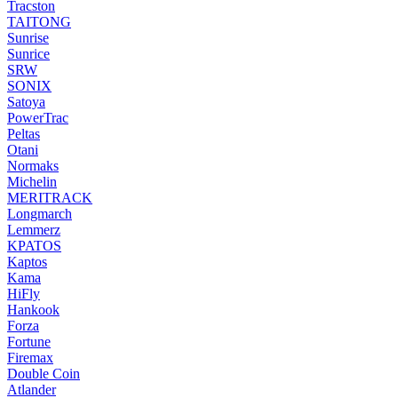
Tracston
TAITONG
Sunrise
Sunrice
SRW
SONIX
Satoya
PowerTrac
Peltas
Otani
Normaks
Michelin
MERITRACK
Longmarch
Lemmerz
KPATOS
Kaptos
Kama
HiFly
Hankook
Forza
Fortune
Firemax
Double Coin
Atlander