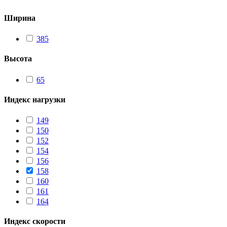
Ширина
385
Высота
65
Индекс нагрузки
149
150
152
154
156
158
160
161
164
Индекс скорости