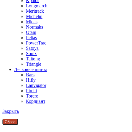
Kpatos
Longmarch
Meritrack
Michelin
Midas
Normaks
Otani
Peltas
PowerTrac
Satoya
Sonix
Taitong
Triangle
Легковые шины
Bars
Hifly
Lanvigator
Pirelli
Torero
Кордиант
Закрыть
Сброc