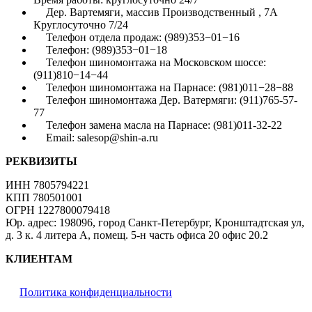
Дер. Вартемяги, массив Производственный , 7А
Круглосуточно 7/24
Телефон отдела продаж: (989)353−01−16
Телефон: (989)353−01−18
Телефон шиномонтажа на Московском шоссе:
(911)810−14−44
Телефон шиномонтажа на Парнасе: (981)011−28−88
Телефон шиномонтажа Дер. Ватермяги: (911)765-57-
77
Телефон замена масла на Парнасе: (981)011-32-22
Email: salesop@shin-a.ru
РЕКВИЗИТЫ
ИНН 7805794221
КПП 780501001
ОГРН 1227800079418
Юр. адрес: 198096, город Санкт-Петербург, Кронштадтская ул,
д. 3 к. 4 литера А, помещ. 5-н часть офиса 20 офис 20.2
КЛИЕНТАМ
Политика конфиденциальности