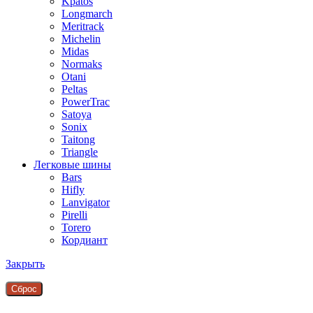
Kpatos
Longmarch
Meritrack
Michelin
Midas
Normaks
Otani
Peltas
PowerTrac
Satoya
Sonix
Taitong
Triangle
Легковые шины
Bars
Hifly
Lanvigator
Pirelli
Torero
Кордиант
Закрыть
Сброc