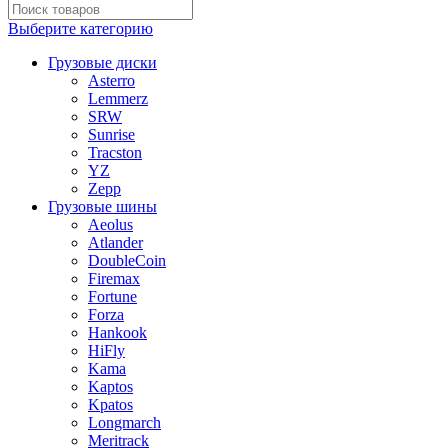
Выберите категорию
Грузовые диски
Asterro
Lemmerz
SRW
Sunrise
Tracston
YZ
Zepp
Грузовые шины
Aeolus
Atlander
DoubleCoin
Firemax
Fortune
Forza
Hankook
HiFly
Kama
Kaptos
Kpatos
Longmarch
Meritrack