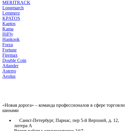
MERITRACK
Longmarch
Lemmerz
KPATOS
Kaptos
Kama
HiFly
Hankook
Forza
Fortune
Firemax
Double Coin
Atlander
Asterro
Aeolus
«Новая дорога» – команда профессионалов в сфере торговли
шинами
Санкт-Петербург, Парнас, пер 5-й Верхний, д. 12,
литера А
Время работы: круглосуточно 24/7