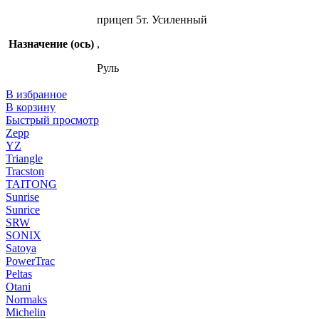
прицеп 5т. Усиленный
Назначение (ось)
,
Руль
В избранное
В корзину
Быстрый просмотр
Zepp
YZ
Triangle
Tracston
TAITONG
Sunrise
Sunrice
SRW
SONIX
Satoya
PowerTrac
Peltas
Otani
Normaks
Michelin