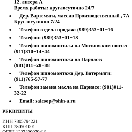
12, литера А
Время работы: круглосуточно 24/7
Дер. Вартемяги, массив Производственный , 7А
Круглосуточно 7/24
Телефон отдела продаж: (989)353−01−16
Телефон: (989)353−01−18
Телефон шиномонтажа на Московском шоссе:
(911)810−14−44
Телефон шиномонтажа на Парнасе:
(981)011−28−88
Телефон шиномонтажа Дер. Ватермяги:
(911)765-57-77
Телефон замена масла на Парнасе: (981)011-
32-22
Email: salesop@shin-a.ru
РЕКВИЗИТЫ
ИНН 7805794221
КПП 780501001
ОГРН 1227800079418