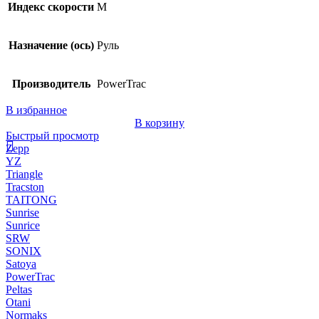
Индекс скорости
M
Назначение (ось)
Руль
Производитель
PowerTrac
В избранное
В корзину
Быстрый просмотр
Zepp
YZ
Triangle
Tracston
TAITONG
Sunrise
Sunrice
SRW
SONIX
Satoya
PowerTrac
Peltas
Otani
Normaks