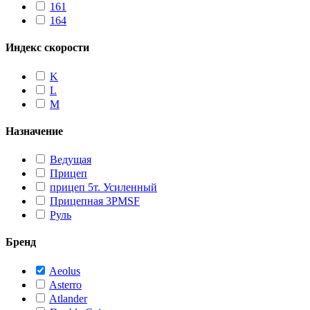
161
164
Индекс скорости
K
L
M
Назначение
Ведущая
Прицеп
прицеп 5т. Усиленный
Прицепная 3PMSF
Руль
Бренд
Aeolus
Asterro
Atlander