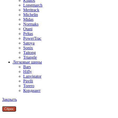
Kpatos
Longmarch
Meritrack
Michelin
Midas
Normaks
Otani
Peltas
PowerTrac
Satoya
Sonix
Taitong
Triangle
Легковые шины
Bars
Hifly
Lanvigator
Pirelli
Torero
Кордиант
Закрыть
Сброc