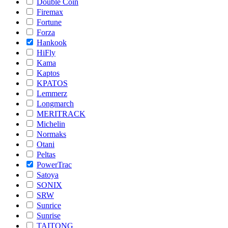
Double Coin
Firemax
Fortune
Forza
Hankook
HiFly
Kama
Kaptos
KPATOS
Lemmerz
Longmarch
MERITRACK
Michelin
Normaks
Otani
Peltas
PowerTrac
Satoya
SONIX
SRW
Sunrice
Sunrise
TAITONG