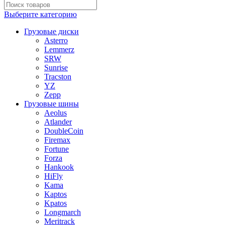
Выберите категорию
Грузовые диски
Asterro
Lemmerz
SRW
Sunrise
Tracston
YZ
Zepp
Грузовые шины
Aeolus
Atlander
DoubleCoin
Firemax
Fortune
Forza
Hankook
HiFly
Kama
Kaptos
Kpatos
Longmarch
Meritrack