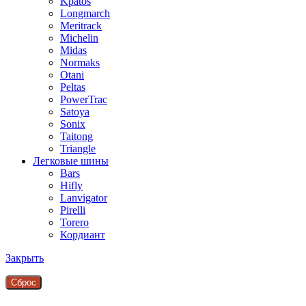
Kpatos
Longmarch
Meritrack
Michelin
Midas
Normaks
Otani
Peltas
PowerTrac
Satoya
Sonix
Taitong
Triangle
Легковые шины
Bars
Hifly
Lanvigator
Pirelli
Torero
Кордиант
Закрыть
Сброc