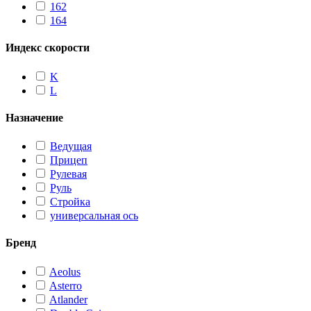
162
164
Индекс скорости
K
L
Назначение
Ведущая
Прицеп
Рулевая
Руль
Стройка
универсальная ось
Бренд
Aeolus
Asterro
Atlander