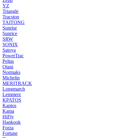
Zepp
YZ
Triangle
Tracston
TAITONG
Sunrise
Sunrice
SRW
SONIX
Satoya
PowerTrac
Peltas
Otani
Normaks
Michelin
MERITRACK
Longmarch
Lemmerz
KPATOS
Kaptos
Kama
HiFly
Hankook
Forza
Fortune