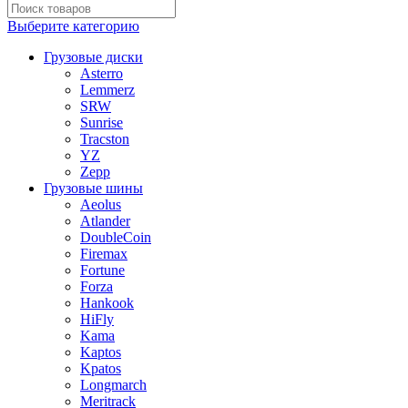
Выберите категорию
Грузовые диски
Asterro
Lemmerz
SRW
Sunrise
Tracston
YZ
Zepp
Грузовые шины
Aeolus
Atlander
DoubleCoin
Firemax
Fortune
Forza
Hankook
HiFly
Kama
Kaptos
Kpatos
Longmarch
Meritrack