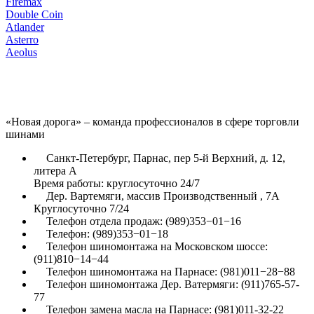
Firemax
Double Coin
Atlander
Asterro
Aeolus
«Новая дорога» – команда профессионалов в сфере торговли
шинами
Санкт-Петербург, Парнас, пер 5-й Верхний, д. 12,
литера А
Время работы: круглосуточно 24/7
Дер. Вартемяги, массив Производственный , 7А
Круглосуточно 7/24
Телефон отдела продаж: (989)353−01−16
Телефон: (989)353−01−18
Телефон шиномонтажа на Московском шоссе:
(911)810−14−44
Телефон шиномонтажа на Парнасе: (981)011−28−88
Телефон шиномонтажа Дер. Ватермяги: (911)765-57-
77
Телефон замена масла на Парнасе: (981)011-32-22