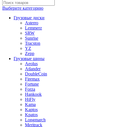
Выберите категорию
Грузовые диски
Asterro
Lemmerz
SRW
Sunrise
Tracston
YZ
Zepp
Грузовые шины
Aeolus
Atlander
DoubleCoin
Firemax
Fortune
Forza
Hankook
HiFly
Kama
Kaptos
Kpatos
Longmarch
Meritrack