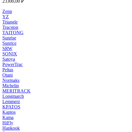
23300,00
₽
Zepp
YZ
Triangle
Tracston
TAITONG
Sunrise
Sunrice
SRW
SONIX
Satoya
PowerTrac
Peltas
Otani
Normaks
Michelin
MERITRACK
Longmarch
Lemmerz
KPATOS
Kaptos
Kama
HiFly
Hankook