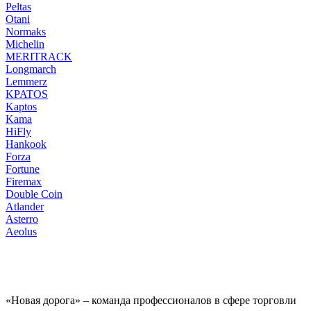
Peltas
Otani
Normaks
Michelin
MERITRACK
Longmarch
Lemmerz
KPATOS
Kaptos
Kama
HiFly
Hankook
Forza
Fortune
Firemax
Double Coin
Atlander
Asterro
Aeolus
«Новая дорога» – команда профессионалов в сфере торговли