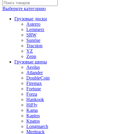
Выберите категорию
Грузовые диски
Asterro
Lemmerz
SRW
Sunrise
Tracston
YZ
Zepp
Грузовые шины
Aeolus
Atlander
DoubleCoin
Firemax
Fortune
Forza
Hankook
HiFly
Kama
Kaptos
Kpatos
Longmarch
Meritrack