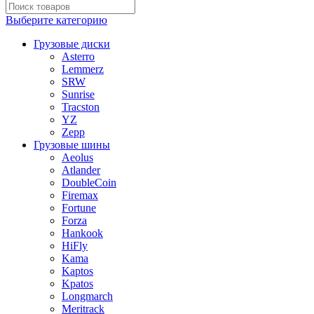
Выберите категорию
Грузовые диски
Asterro
Lemmerz
SRW
Sunrise
Tracston
YZ
Zepp
Грузовые шины
Aeolus
Atlander
DoubleCoin
Firemax
Fortune
Forza
Hankook
HiFly
Kama
Kaptos
Kpatos
Longmarch
Meritrack