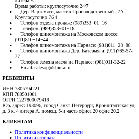
литера А
Время работы: круглосуточно 24/7
Дер. Вартемяги, массив Производственный , 7А
Круглосуточно 7/24
Телефон отдела продаж: (989)353−01−16
Телефон: (989)353−01−18
Телефон шиномонтажа на Московском шоссе:
(911)810−14−44
Телефон шиномонтажа на Парнасе: (981)011−28−88
Телефон шиномонтажа Дер. Ватермяги: (911)765-57-
77
Телефон замена масла на Парнасе: (981)011-32-22
Email: salesop@shin-a.ru
РЕКВИЗИТЫ
ИНН 7805794221
КПП 780501001
ОГРН 1227800079418
Юр. адрес: 198096, город Санкт-Петербург, Кронштадтская ул,
д. 3 к. 4 литера А, помещ. 5-н часть офиса 20 офис 20.2
КЛИЕНТАМ
Политика конфиденциальности
Политика возврата