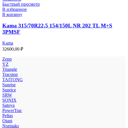
Быстрый просмотр
В избранное
В корзину
Kama 315/70R22,5 154/150L NR 202 TL M+S
3PMSF
Kama
32600,00
₽
Zepp
YZ
Triangle
Tracston
TAITONG
Sunrise
Sunrice
SRW
SONIX
Satoya
PowerTrac
Peltas
Otani
Normaks