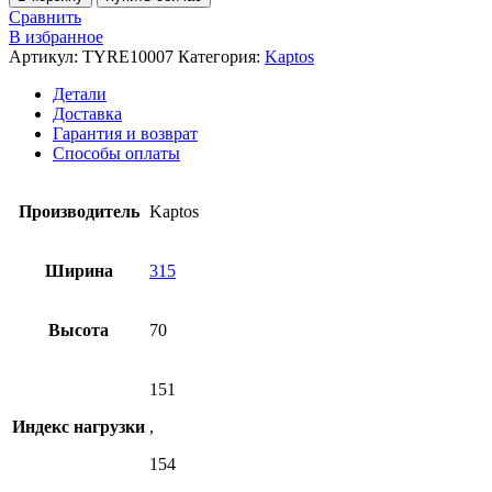
Автошины
Сравнить
грузовые
В избранное
Kpatos
Артикул:
TYRE10007
Категория:
Kaptos
KTR67
R22.5
Детали
315/70
Доставка
154/151L
Гарантия и возврат
TL
Способы оплаты
20PR
Ведущая
НК
Производитель
Kaptos
Ширина
315
Высота
70
151
Индекс нагрузки
,
154