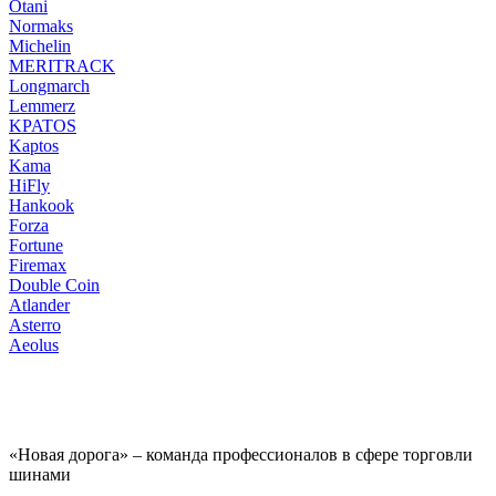
Otani
Normaks
Michelin
MERITRACK
Longmarch
Lemmerz
KPATOS
Kaptos
Kama
HiFly
Hankook
Forza
Fortune
Firemax
Double Coin
Atlander
Asterro
Aeolus
«Новая дорога» – команда профессионалов в сфере торговли
шинами