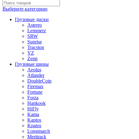
Выберите категорию
Грузовые диски
Asterro
Lemmerz
SRW
Sunrise
Tracston
YZ
Zepp
Грузовые шины
Aeolus
Atlander
DoubleCoin
Firemax
Fortune
Forza
Hankook
HiFly
Kama
Kaptos
Kpatos
Longmarch
Meritrack