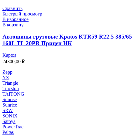
Сравнить
Быстрый просмотр
В избранное
В корзину
Автошины грузовые Kpatos KTR59 R22.5 385/65
160L TL 20PR Прицеп НК
Kaptos
24300,00
₽
Zepp
YZ
Triangle
Tracston
TAITONG
Sunrise
Sunrice
SRW
SONIX
Satoya
PowerTrac
Peltas