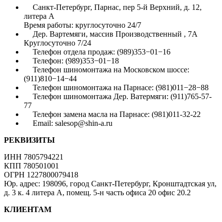
Санкт-Петербург, Парнас, пер 5-й Верхний, д. 12,
литера А
Время работы: круглосуточно 24/7
Дер. Вартемяги, массив Производственный , 7А
Круглосуточно 7/24
Телефон отдела продаж: (989)353−01−16
Телефон: (989)353−01−18
Телефон шиномонтажа на Московском шоссе:
(911)810−14−44
Телефон шиномонтажа на Парнасе: (981)011−28−88
Телефон шиномонтажа Дер. Ватермяги: (911)765-57-
77
Телефон замена масла на Парнасе: (981)011-32-22
Email: salesop@shin-a.ru
РЕКВИЗИТЫ
ИНН 7805794221
КПП 780501001
ОГРН 1227800079418
Юр. адрес: 198096, город Санкт-Петербург, Кронштадтская ул,
д. 3 к. 4 литера А, помещ. 5-н часть офиса 20 офис 20.2
КЛИЕНТАМ